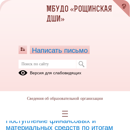
МБУДО «РОЩИНСКАЯ
ДШИ»
Написать письмо
Версия для слабовидящих
Объём образовательной
деятельности
отчёт о результатах деятельности МБУДО РШИ 01.01.2020
Сведения об образовательной организации
(текст документа)
(скачать)
(посмотреть)
Поступление финансовых и
материальных средств по итогам