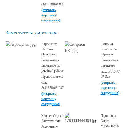
8(81378)64080
(открыть
карточку
сотрудника)
Заместители директора
Атрощенко
Смирнов
Наталия
Константин
Олеговна
Юрьевич
Заместитель
Заместитель
директора по
директора
учебной работе
тел.: 8(81378)
Преподаватель
69-328
тел.:
(открыть
8(81378)68-637
карточку
сотрудника)
(открыть
карточку
сотрудника)
Макеев Сергей
Ларионова
Анатотльевич
Ольга
Михайловна
Заместитель