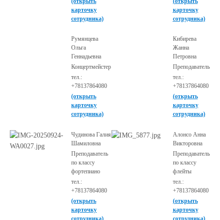
(открыть
(открыть
карточку
карточку
сотрудника)
сотрудника)
Румянцева
Кибирева
Ольга
Жанна
Геннадьевна
Петровна
Концертмейстер
Преподаватель
тел.:
тел.:
+78137864080
+78137864080
(открыть
(открыть
карточку
карточку
сотрудника)
сотрудника)
Чудинова Галия
Алонсо Анна
Шамиловна
Викторовна
Преподаватель
Преподаватель
по классу
по классу
фортепиано
флейты
тел.:
тел.:
+78137864080
+78137864080
(открыть
(открыть
карточку
карточку
сотрудника)
сотрудника)