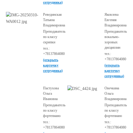
сотрудника)
Ревединская
Яковлева
Татьяна
Евгения
Владимировна
Владимировна
Преподаватель
Преподаватель
по классу
вокально-
скрипки
хоровых
дисциплин
тел.:
+78137864080
тел.:
+78137864080
(открыть
карточку
(открыть
сотрудника)
карточку
сотрудника)
Пастухова
Овечкина
Ольга
Ольга
Ивановна
Владимировна
Преподаватель
Преподаватель
по классу
по классу
фортепиано
фортепиано
тел.:
тел.:
+78137864080
+78137864080