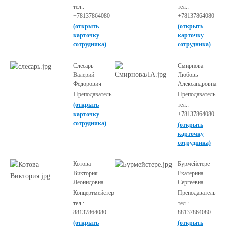
тел.:
тел.:
+78137864080
+78137864080
(открыть
(открыть
карточку
карточку
сотрудника)
сотрудника)
Слесарь
Смирнова
Валерий
Любовь
Федорович
Александровна
Преподаватель
Преподаватель
(открыть
тел.:
карточку
+78137864080
сотрудника)
(открыть
карточку
сотрудника)
Котова
Бурмейстере
Виктория
Екатерина
Леонидовна
Сергеевна
Концертмейстер
Преподаватель
тел.:
тел.:
88137864080
88137864080
(открыть
(открыть