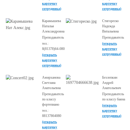
карточку
карточку
сотрудника)
сотрудника)
Карамышева
Стигореско
Наталья
Надежда
Александровна
Витальевна
Преподаватель
Преподаватель
тел.:
(открыть
8(81378)64-080
карточку
сотрудника)
(открыть
карточку
сотрудника)
Амирханова
Безлепкин
Светлана
Андрей
Анатольевна
Анатольевич
Преподаватель
Преподаватель
по классу
по классу баяна
фортепиано
(открыть
тел.:
карточку
88137864080
сотрудника)
(открыть
карточку