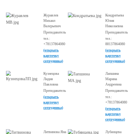
Журавлев
Кондратьева
Михаил
Юлия
Валерьевич
Николаевна
Преподаватель
Преподаватель
тел.:
тел.:
+78137864080
88137864080
(открыть
(открыть
карточку
карточку
сотрудника)
сотрудника)
Кузнецова
Лапшина
Лидия
Марина
Павловна
Андреевна
Преподаватель
Преподаватель
(открыть
тел.:
карточку
+78137864080
сотрудника)
(открыть
карточку
сотрудника)
Литвинова Яна
Лубянцева