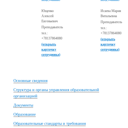
Ющенко
Исаева Мария
Алексей
Витальевна
Евгеньевич
Преподаватель
Преподаватель
тел.:
тел.:
+78137864080
+78137864080
(открыть
(открыть
карточку
карточку
сотрудника)
сотрудника)
Основные сведения
Структура и органы управления образовательной
организацией
Документы
Образование
Образовательные стандарты и требования