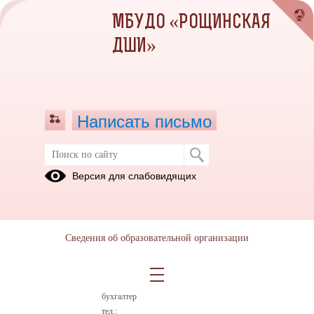
МБУДО «РОЩИНСКАЯ
ДШИ»
Написать письмо
Версия для слабовидящих
Все образовательные программы
Бухгалтерия
Сведения об образовательной организации
Ваняшина
Ольга
Николаевна
Главный
бухгалтер
тел.: