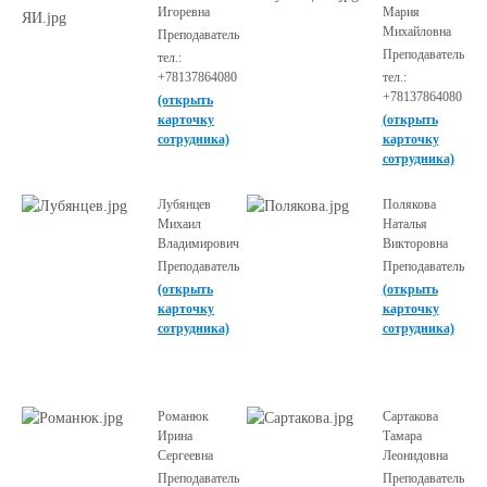
Игоревна
Мария
Михайловна
Преподаватель
Преподаватель
тел.:
+78137864080
тел.:
+78137864080
(открыть
карточку
(открыть
сотрудника)
карточку
сотрудника)
Лубянцев
Полякова
Михаил
Наталья
Владимирович
Викторовна
Преподаватель
Преподаватель
(открыть
(открыть
карточку
карточку
сотрудника)
сотрудника)
Романюк
Сартакова
Ирина
Тамара
Сергеевна
Леонидовна
Преподаватель
Преподаватель