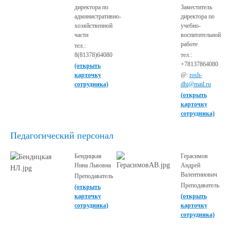
директора по
Заместитель
административно-
директора по
хозяйственной
учебно-
части
воспитательной
работе
тел.:
8(81378)64080
тел.:
+78137864080
(открыть
карточку
@:
rosh-
сотрудника)
dhi@mail.ru
(открыть
карточку
сотрудника)
Педагогический персонал
Бендицкая
Герасимов
Нина Львовна
Андрей
Валентинович
Преподаватель
Преподаватель
(открыть
карточку
(открыть
сотрудника)
карточку
сотрудника)