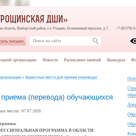
«РОЩИНСКАЯ ДШИ»
я область, Выборгский район, г.п. Рощино, Безымянный переулок, д 7;
+7 (81378) 6
сать письмо
ельной организации
Новости
Расписание занятий
Конкурсы
Фо
 организации
»
Вакантные места для приема (перевода)
Осно
Стру
обра
 приема (перевода) обучающихся
Док
ых местах: 07.07.2026
Обр
ограммы
:
Обра
ЕССИОНАЛЬНАЯ ПРОГРАММА В ОБЛАСТИ
Руко