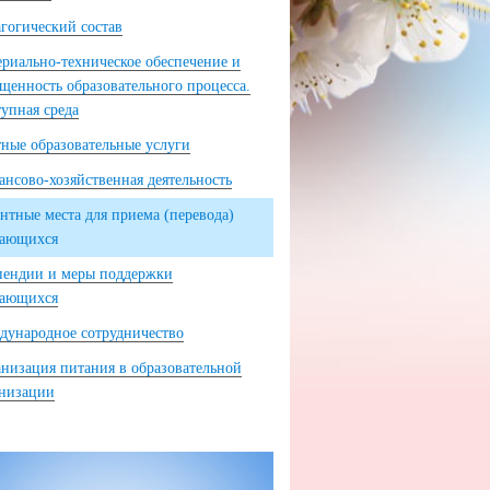
гогический состав
риально-техническое обеспечение и
щенность образовательного процесса.
упная среда
ные образовательные услуги
нсово-хозяйственная деятельность
нтные места для приема (перевода)
чающихся
пендии и меры поддержки
чающихся
ународное сотрудничество
низация питания в образовательной
анизации