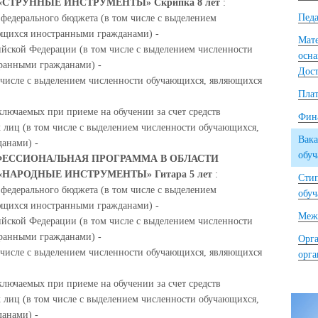
СТРУННЫЕ ИНСТРУМЕНТЫ» Скрипка 8 лет
:
Педа
 федерального бюджета (в том числе с выделением
ющихся иностранными гражданами) -
Мате
ийской Федерации (в том числе с выделением численности
осна
ранными гражданами) -
Дост
м числе с выделением численности обучающихся, являющихся
Плат
ключаемых при приеме на обучении за счет средств
Фина
 лиц (в том числе с выделением численности обучающихся,
Вака
анами) -
обу
ЕССИОНАЛЬНАЯ ПРОГРАММА В ОБЛАСТИ
НАРОДНЫЕ ИНСТРУМЕНТЫ» Гитара 5 лет
:
Сти
 федерального бюджета (в том числе с выделением
обу
ющихся иностранными гражданами) -
Межд
ийской Федерации (в том числе с выделением численности
ранными гражданами) -
Орга
м числе с выделением численности обучающихся, являющихся
орг
ключаемых при приеме на обучении за счет средств
 лиц (в том числе с выделением численности обучающихся,
анами) -