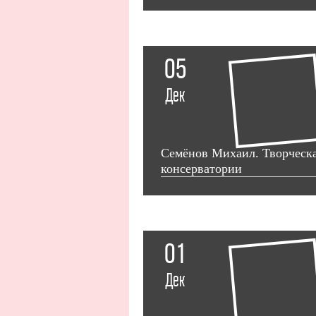
05
Дек
Семёнов Михаил. Творческая
консерватории
01
Дек