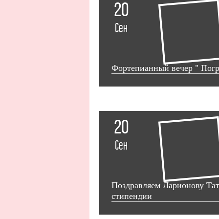
20
Сен
Фортепианный вечер " Погру
20
Сен
Поздравляем Ларионову Тат
стипендии