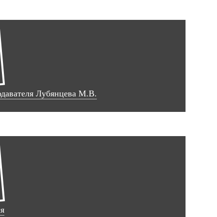
одавателя Лубянцева М.В.
ся