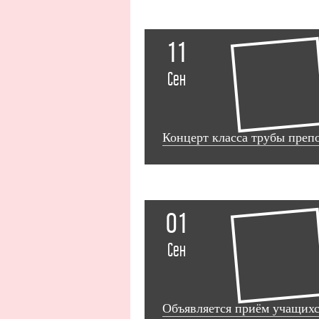
11
Сен
Концерт класса трубы преп
01
Сен
Объявляется приём учащих