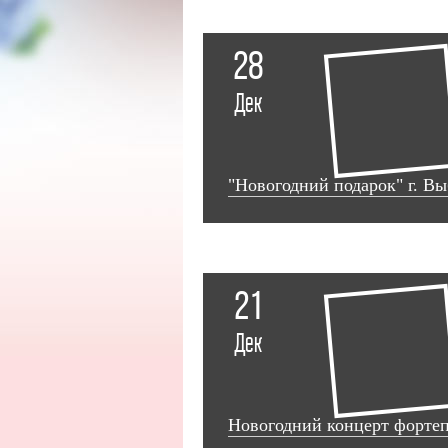
28
Дек
"Новогодний подарок" г. В
21
Дек
Новогодний концерт фортеп