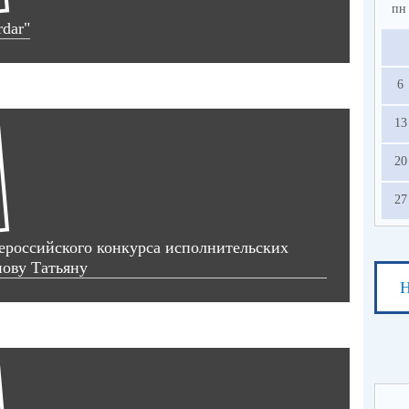
пн
rdar"
6
13
20
27
ероссийского конкурса исполнительских
нову Татьяну
Н