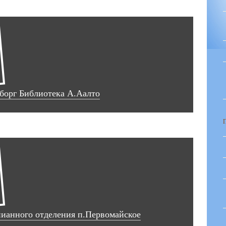
ыборг Библиотека А.Аалто
ианного отделения п.Первомайское