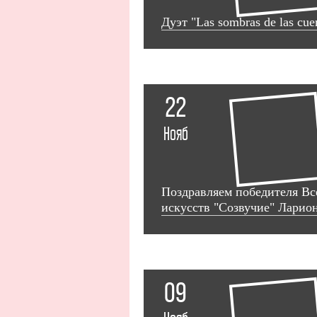
Дуэт "Las sombras de las cue
22
Нояб
Поздравляем победителя Вс
искусств "Созвучие" Ларио
09