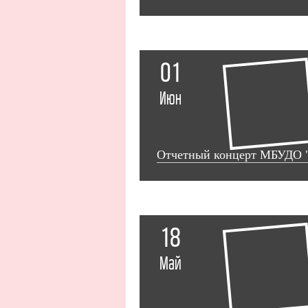
01
Июн
Отчетный концерт МБУДО 
18
Май