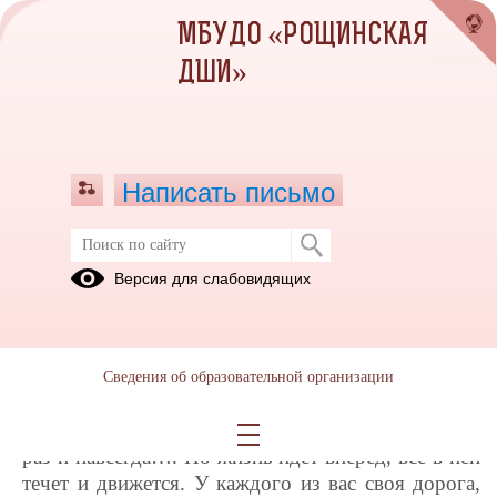
МБУДО «РОЩИНСКАЯ
ДШИ»
Написать письмо
Выпускной 2018
Версия для слабовидящих
25.05.2018
Выпускной вечер…. Сколько о нем сказано,
сколько произведений исполнено, сколько песен
Сведения об образовательной организации
спето, сколько картин написано! И, конечно,
немного грустно расставаться со школой искусств
раз и навсегда…. Но жизнь идет вперед, все в ней
течет и движется. У каждого из вас своя дорога,