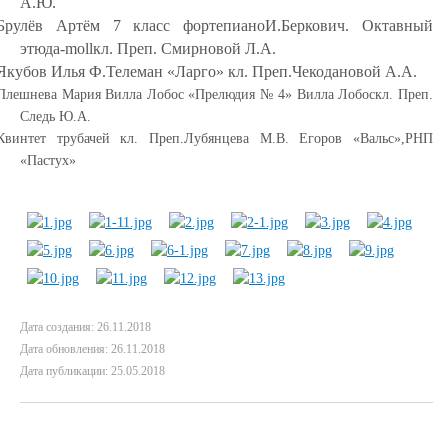
А.Ю.
Брулёв Артём 7 класс фортепиано
И.Беркович. Октавный
этюд
a
-
moll
кл. Преп. Смирновой Л.А.
Якубов Илья Ф.Телеман «Ларго» кл. Преп.Чекодановой А.А.
Плешнева Мария Вилла Лобос «Прелюдия № 4» Вилла Лобос
кл. Преп.
Следь Ю.А.
Квинтет трубачей
кл. Преп.Лубянцева М.В. Егоров «Вальс»,РНП
«Пастух»
Дата создания: 26.11.2018
Дата обновления: 26.11.2018
Дата публикации: 25.05.2018