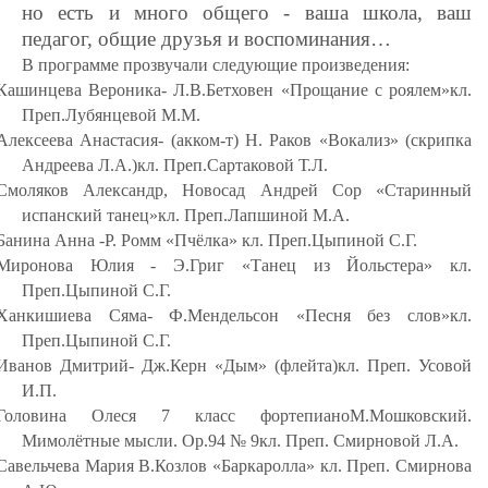
но есть и много общего - ваша школа, ваш
педагог, общие друзья и воспоминания…
В программе прозвучали следующие произведения:
Кашинцева Вероника- Л.В.Бетховен «Прощание с роялем»
кл.
Преп.
Лубянцевой М.М.
Алексеева Анастасия- (акком-т) Н. Раков «Вокализ» (скрипка
Андреева Л.А.)
кл. Преп.
Сартаковой Т.Л.
Смоляков Александр, Новосад Андрей Сор «Старинный
испанский танец»
кл. Преп.
Лапшиной М.А.
Банина Анна -Р. Ромм «Пчёлка»
кл. Преп.Цыпиной С.Г.
Миронова Юлия - Э.Григ «Танец из Йольстера»
кл.
Преп.Цыпиной С.Г.
Ханкишиева Сяма- Ф.Мендельсон «Песня без слов»
кл.
Преп.Цыпиной С.Г.
Иванов Дмитрий- Дж.Керн «Дым» (флейта)
кл. Преп. Усовой
И.П.
Головина Олеся 7 класс фортепиано
М.Мошковский.
Мимолётные мысли. Ор.94 № 9
кл. Преп. Смирновой Л.А.
Савельчева Мария В.Козлов «Баркаролла» кл. Преп. Смирнова