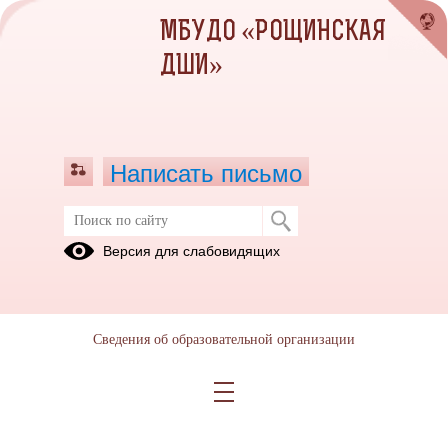
МБУДО «РОЩИНСКАЯ
ДШИ»
Написать письмо
Всероссийский конкурс-фестиваль
Версия для слабовидящих
«ПЕРВЫЙ АККОРД-МАЛЕНЬКИЙ
МОЦАРТ»
17.12.2017
Сведения об образовательной организации
Всероссийский конкурс-фестиваль для детей дошкольного и
младшего школьного возраста «ПЕРВЫЙ АККОРД-
МАЛЕНЬКИЙ МОЦАРТ»
Россия
, Санкт-Петербург