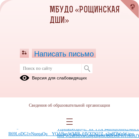
МБУДО «РОЩИНСКАЯ
ДШИ»
Написать письмо
I тур конкурса исполнителей этюдов
Версия для слабовидящих
на фортепиано имени Ю.И.Ананьева
20.10.2025
20.10.2025
Сведения об образовательной организации