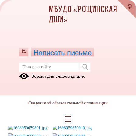
МБУДО «РОЩИНСКАЯ
ДШИ»
Написать письмо
1 тур исполнителей этюдов на
Версия для слабовидящих
фортепиано им.Ю.И.Ананьева
18.10.2023
18.10.2023
Сведения об образовательной организации