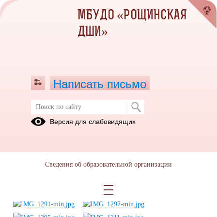
МБУДО «РОЩИНСКАЯ
ДШИ»
Написать письмо
Торжественное вручение
Версия для слабовидящих
свидетельств об окончании школы
искусств 26.05.2023
26.05.2023
Сведения об образовательной организации