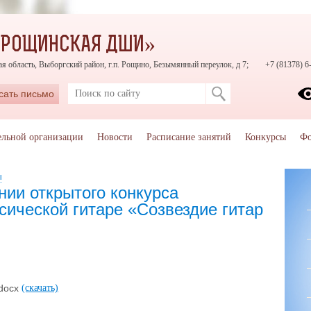
«РОЩИНСКАЯ ДШИ»
я область, Выборгский район, г.п. Рощино, Безымянный переулок, д 7;
+7 (81378) 6
сать письмо
ельной организации
Новости
Расписание занятий
Конкурсы
Фо
ы
ии открытого конкурса
сической гитаре «Созвездие гитар
.docx
(скачать)