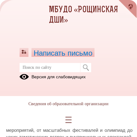
МБУДО «РОЩИНСКАЯ
ДШИ»
Написать письмо
27 марта-Всемирный день театра
Версия для слабовидящих
25.03.2019
27 марта- Всемирный день театра, который празднуют не
только служители Мельпомены, но и поклонники и
Сведения об образовательной организации
почитатели этого удивительного вида искусства.
Более того, 2019 год в России объявлен годом театра! По
всей стране запланирована и проводится масса
мероприятий, от масштабных фестивалей и олимпиад до
узких тематических встреч и внутришкольных спектаклей.