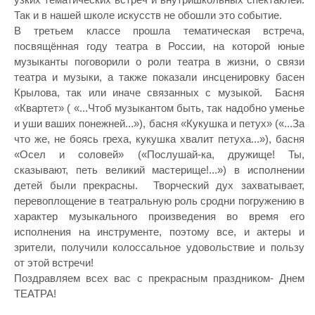
Так и в нашей школе искусств не обошли это событие.
В третьем классе прошла тематическая встреча,
посвящённая году театра в России, на которой юные
музыканты поговорили о роли театра в жизни, о связи
театра и музыки, а также показали инсценировку басен
Крылова, так или иначе связанных с музыкой. Басня
«Квартет» ( «...Чтоб музыкантом быть, так надобно уменье
и уши ваших понежней...»), басня «Кукушка и петух» («...За
что же, не боясь греха, кукушка хвалит петуха...»), басня
«Осел и соловей» («Послушай-ка, дружище! Ты,
сказывают, петь великий мастерище!...») в исполнении
детей были прекрасны. Творческий дух захватывает,
перевоплощение в театральную роль сродни погружению в
характер музыкального произведения во время его
исполнения на инструменте, поэтому все, и актеры и
зрители, получили колоссальное удовольствие и пользу
от этой встречи!
Поздравляем всех вас с прекрасным праздником- Днем
ТЕАТРА!