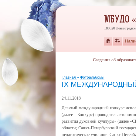
МБУДО 
188820 Ленинградска
Напи
Сведения об образоват
Главная
»
Фотоальбомы
IX МЕЖДУНАРОДНЫЙ
24.11.2018
Девятый международный конкурс испол
(далее – Конкурс) проводится автоном
развития духовной культуры» (далее «
области; Санкт-Петербургский государс
педагогическое училище; Санкт-Петерб