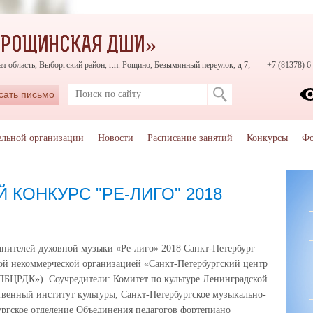
«РОЩИНСКАЯ ДШИ»
я область, Выборгский район, г.п. Рощино, Безымянный переулок, д 7;
+7 (81378) 6
сать письмо
ельной организации
Новости
Расписание занятий
Конкурсы
Фо
 КОНКУРС "РЕ-ЛИГО" 2018
нителей духовной музыки «Ре-лиго» 2018 Санкт-Петербург
ной некоммерческой организацией «Санкт-Петербургский центр
СПБЦРДК»). Соучредители: Комитет по культуре Ленинградской
твенный институт культуры, Санкт-Петербургское музыкально-
ургское отделение Объединения педагогов фортепиано