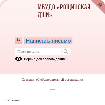
МБУДО «РОЩИНСКАЯ
ДШИ»
Написать письмо
Награждения сотрудников МБУДО
Версия для слабовидящих
"РШИ"
04.09.2020
В торжественной обстановке, сотрудников МБУДО "РШИ"
Сведения об образовательной организации
наградили благодарственными письмами за многолетний
добросовестный труд, за высокий профессионализм и творческое
отношение к делу обучения и воспитания подрастающего
поколения.